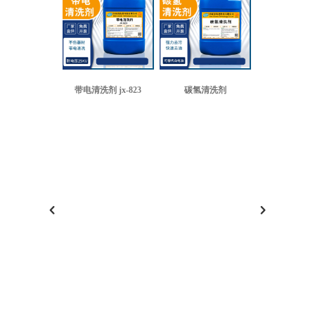
带电清洗剂 jx-823
碳氢清洗剂