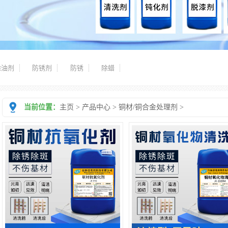
除油剂
防锈剂
防锈
除蜡
当前位置：
主页
>
产品中心
>
铜材/铜合金处理剂
>