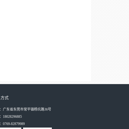
系方式
：广东省东莞市常平镇杨坑路36号
18028296885
0769-82879989