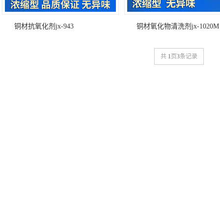
铜材抗氧化剂jx-943
铜材氧化物清洗剂jx-1020M
共
1
页
3
条记录