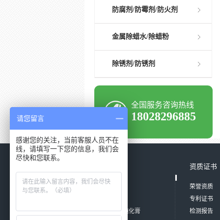
防腐剂/防霉剂/防火剂
金属除蜡水/除蜡粉
除锈剂/防锈剂
全国服务咨询热线
18028296885
请您留言
感谢您的关注，当前客服人员不在
线，请填写一下您的信息，我们会
尽快和您联系。
产品中心
资质证书
清洗剂系列
荣誉资质
除油剂/除油粉
专利证书
钝化剂/钝化液/钝化膏
检测报告