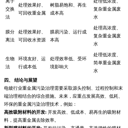
离子
处理低浓度、
处理效果好、
树脂易饱和、再生
交换
复杂重金属废
可回收重金属
成本高
法
水
处理高浓度、
膜分
处理效果好、
膜易污染、运行成
复杂重金属废
离法
可回收水资源
本高
水
处理低浓度、
生物
环境友好、运
处理效率低、受环
简单重金属废
法
行成本低
境影响大
水
四、 结论与展望
电镀行业重金属污染治理需要采取源头控制、过程控制和末
端治理相结合的综合措施。未来，应重点发展高效、低耗、
环保的重金属污染治理技术，例如：
高效吸附材料的开发:
开发高效、低成本、易再生的吸附材
料，提高重金属去除效率。