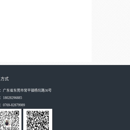
系方式
：广东省东莞市常平镇杨坑路36号
18028296885
0769-82879989