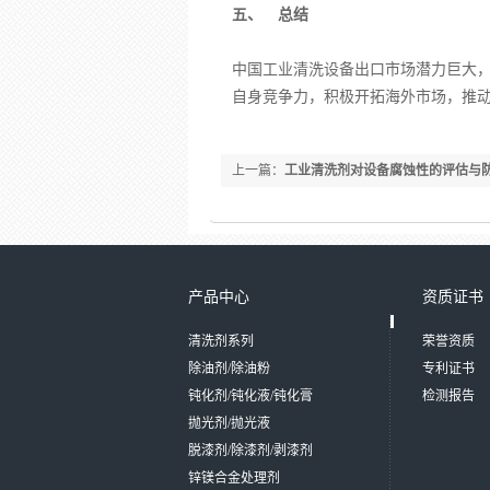
五、 总结
中国工业清洗设备出口市场潜力巨大
自身竞争力，积极开拓海外市场，推
上一篇：
工业清洗剂对设备腐蚀性的评估与
产品中心
资质证书
清洗剂系列
荣誉资质
除油剂/除油粉
专利证书
钝化剂/钝化液/钝化膏
检测报告
抛光剂/抛光液
脱漆剂/除漆剂/剥漆剂
锌镁合金处理剂