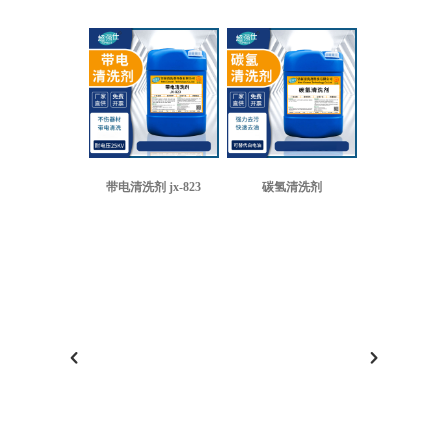
带电清洗剂 jx-823
碳氢清洗剂