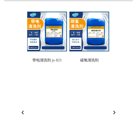
带电清洗剂 jx-823
碳氢清洗剂