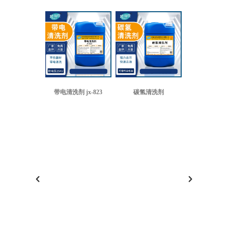
带电清洗剂 jx-823
碳氢清洗剂