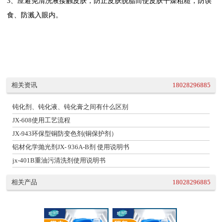
3、应避免清洗液接触皮肤，防止皮肤脱脂而使皮肤干燥粗糙，防误
食、防溅入眼内。
相关资讯
18028296885
钝化剂、钝化液、钝化膏之间有什么区别
JX-608使用工艺流程
JX-943环保型铜防变色剂(铜保护剂）
铝材化学抛光剂JX- 936A-B剂 使用说明书
jx-401B重油污清洗剂使用说明书
相关产品
18028296885