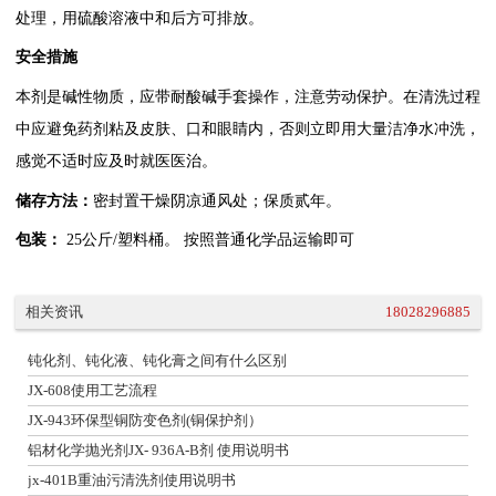
处理，用硫酸溶液中和后方可排放。
安全措施
本剂是碱性物质，应带耐酸碱手套操作，注意劳动保护。在清洗过程
中应避免药剂粘及皮肤、口和眼睛内，否则立即用大量洁净水冲洗，
感觉不适时应及时就医医治。
储存方法：
密封置干燥阴凉通风处；保质贰年。
包装：
25公斤/塑料桶。 按照普通化学品运输即可
相关资讯
18028296885
钝化剂、钝化液、钝化膏之间有什么区别
JX-608使用工艺流程
JX-943环保型铜防变色剂(铜保护剂）
铝材化学抛光剂JX- 936A-B剂 使用说明书
jx-401B重油污清洗剂使用说明书