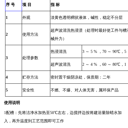
序
号
项
目
指
标
1
外观
淡黄色透明稠状液体，碱性，稳定不分
层
超声波清洗热浸渍（处理时最好使工件与槽
2
使用方法
械外力）
热浸清洗
3 ～ 5 % ，70 ～ 90℃，5
3
处理参数
超声波清洗
2 ～ 4 % ，60 ～ 80℃，
4
贮存方法
密封置干燥阴凉处，保质期：二年
5
安全性
不燃、不爆、对人体无害，属环保产品
使用说明
1
配槽：先将洁净水加热至
50℃左右，边搅拌边按将建浴量除蜡水加
入，再升温度到工艺范围即可工作