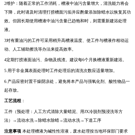
2
维护：随着正常的工作消耗，槽液中油污含量增大，清洗能力将会
下降，此时请及时清理打捞槽面污垢并应酌量添加除蜡水以恢复其功
效。但因长期使用槽液中油污含量已趋饱和时，则需重新建浴处理
液。
3
对有重油污的工件可采用稍升高槽液温度、使工件与槽液作相动运
动、人工辅助擦洗等办法来提高效率。
4
定期打捞液面油污、杂物及残渣。建议每
6个月换槽液重新建浴。
5.
用于非金属表面处理时工件处理后的清洗次数应适量增加。
6.
产品应密封置干燥阴凉处，避免将本产品与强氧化剂、酸性物品一
起存放。
工艺流程
：
工件（预处理：人工方式清除大量蜡泥、用
JX
冷脱剂预浸洗等方
法）
→流动水洗→除蜡水除蜡→流动水洗→下道工序
注意事项
本处理槽液为碱性性溶液，废水处理按当地环保部门要求