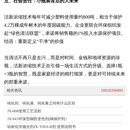
五、社会责任：小瓶装背后的大未来
洁新浓缩技术每年可减少塑料使用量约800吨，相当于保护
4.2万棵成年树木的年度固碳能力。企业更联合环保组织发
起“绿色清洁联盟”，承诺将销售额的1%投入水源保护项目。
结语：重新定义“干净”的价值
当清洁不再只是去污，而是对时间、金钱和地球资源的珍
视，洁新浓缩技术正在引领一场生活方式的升级。选择1瓶
=3瓶的智慧，既是家庭经济的精打细算，更是对可持续未来
的郑重承诺。
相关资讯
18028296885
钝化剂、钝化液、钝化膏之间有什么区别
JX-608使用工艺流程
JX-943环保型铜防变色剂(铜保护剂）
铝材化学抛光剂JX- 936A-B剂 使用说明书