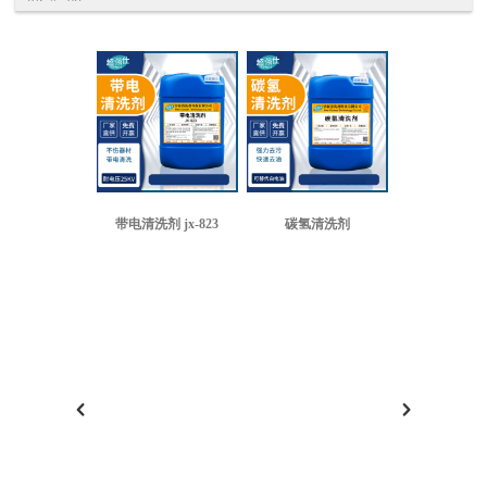
带电清洗剂 jx-823
碳氢清洗剂