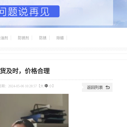
除油剂
防锈剂
防锈
除蜡
货及时，价格合理
：2024-05-06 10:28:57【
大
中
小
】